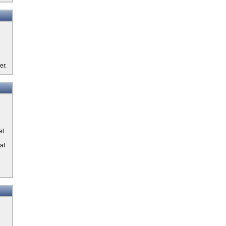
er.
el
at