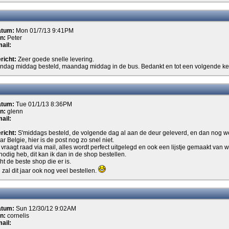
atum:
Mon 01/7/13 9:41PM
n:
Peter
ail:
richt:
Zeer goede snelle levering.
ndag middag besteld, maandag middag in de bus. Bedankt en tot een volgende ke
atum:
Tue 01/1/13 8:36PM
n:
glenn
ail:
richt:
S'middags besteld, de volgende dag al aan de deur geleverd, en dan nog w
ar Belgie, hier is de post nog zo snel niet.
 vraagt raad via mail, alles wordt perfect uitgelegd en ook een lijstje gemaakt van w
 nodig heb, dit kan ik dan in de shop bestellen.
ht de beste shop die er is.
 zal dit jaar ook nog veel bestellen.
atum:
Sun 12/30/12 9:02AM
n:
cornelis
ail: