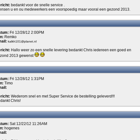
richt:
bedankt voor de snelle service .
nsen u en ou medewerkers een voorspoedig maar vooral een gezond 2013.
atum:
Fri 12/28/12 2:00PM
n:
Remko
ail:
kalkh101@planet.nl
richt:
Hallo weer zo een snelle levering bedankt Chris iedereen een goed en
zond 2013 gewenst
atum:
Fri 12/28/12 1:31PM
n:
Timo
ail:
richt:
Wederom snel en met Super Service de bestelling geleverd!!!
dankt Chris!
atum:
Sat 12/22/12 11:26AM
n:
hogenes
ail: