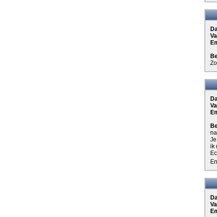
D
Va
Em
Be
Zo
D
Va
Em
Be
na
Je
ik
Ec
En
D
Va
Em