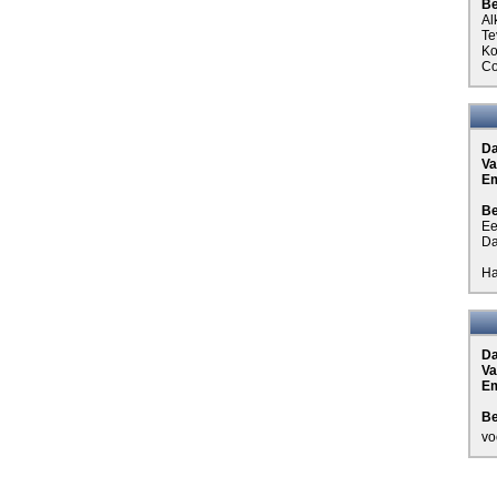
Be
Al
Te
Ko
Co
D
Va
Em
Be
Ee
Da
Ha
D
Va
Em
Be
vo