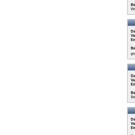
Be
We
D
Va
Em
Be
ge
D
Va
Em
Be
Be
D
Va
Em