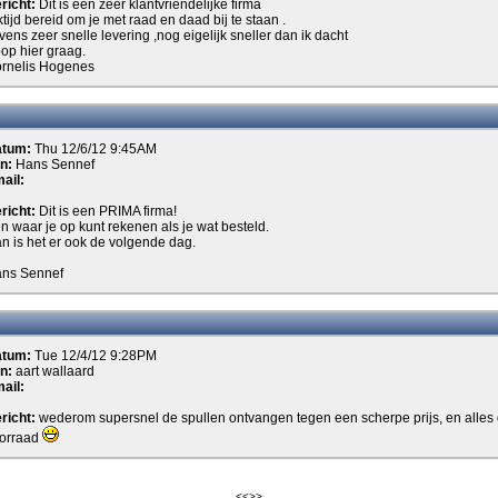
richt:
Dit is een zeer klantvriendelijke firma
ktijd bereid om je met raad en daad bij te staan .
vens zeer snelle levering ,nog eigelijk sneller dan ik dacht
op hier graag.
rnelis Hogenes
atum:
Thu 12/6/12 9:45AM
n:
Hans Sennef
ail:
richt:
Dit is een PRIMA firma!
n waar je op kunt rekenen als je wat besteld.
n is het er ook de volgende dag.
ns Sennef
atum:
Tue 12/4/12 9:28PM
n:
aart wallaard
ail:
richt:
wederom supersnel de spullen ontvangen tegen een scherpe prijs, en alles
orraad
<<
>>