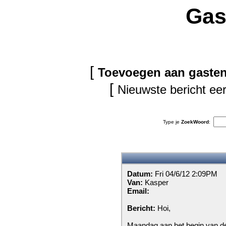
Gas
[
Toevoegen aan gaste
[
Nieuwste bericht eer
Type je
ZoekWoord
:
Datum:
Fri 04/6/12 2:09PM
Van:
Kasper
Email:
Bericht:
Hoi,
Maandag aan het begin van d