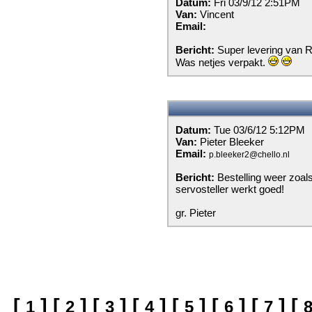
Datum:
Fri 03/9/12 2:51PM
Van:
Vincent
Email:
Bericht:
Super levering van R
Was netjes verpakt.
Datum:
Tue 03/6/12 5:12PM
Van:
Pieter Bleeker
Email:
p.bleeker2@chello.nl
Bericht:
Bestelling weer zoals
servosteller werkt goed!
gr. Pieter
[
]
[
]
[
]
[
]
[
]
[
]
[
]
[
1
2
3
4
5
6
7