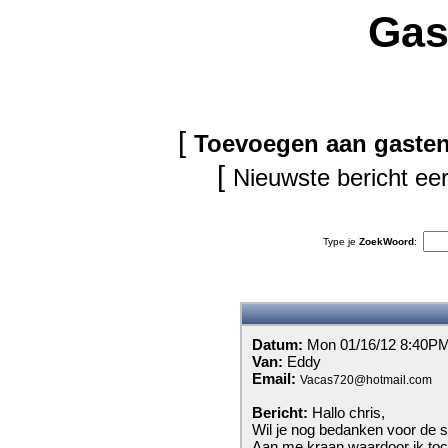
Gas
[
Toevoegen aan gaste
[
Nieuwste bericht eer
Type je
ZoekWoord
:
Datum:
Mon 01/16/12 8:40P
Van:
Eddy
Email:
Vacas720@hotmail.com
Bericht:
Hallo chris,
Wil je nog bedanken voor de sn
Aan me kraan,waardoor ik toc