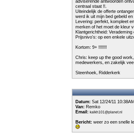
adviserende antwoorden ontva
centraal staat !!.
Uiteindelijk de offerte ontange
werd ik uit mijn bed gebeld en
Levering: perfekt, kompleet en
merken of het moet de kleur v
Klantgerichtheid: Verademing 
Prijsnivo's: op een enkele ui
Kortom: 9+ !!!!!!!
Chris: keep up the good work,
medewerkers, en zakelijk vee
Steenhoek, Ridderkerk
Datum:
Sat 12/24/11 10:38A
Van:
Remko
Email:
kalkh101@planet.nl
Bericht:
weer zo een snelle le