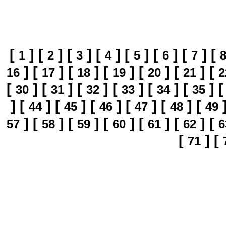
[
]
[
]
[
]
[
]
[
]
[
]
[
]
[
1
2
3
4
5
6
7
]
[
]
[
]
[
]
[
]
[
]
[
16
17
18
19
20
21
2
[
]
[
]
[
]
[
]
[
]
[
]
30
31
32
33
34
35
]
[
]
[
]
[
]
[
]
[
]
[
44
45
46
47
48
49
]
[
]
[
]
[
]
[
]
[
]
[
57
58
59
60
61
62
6
[
]
[
71