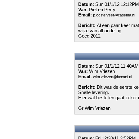
Datum:
Sun 01/1/12 12:12PM
Van:
Piet en Perry
Email:
p.oosterveer@casema.nl
Bericht:
Al een paar keer mate
wijze van afhandeling.
Goed 2012
Datum:
Sun 01/1/12 11:40AM
Van:
Wim Vriezen
Email:
wim.vriezen@hccnet.nl
Bericht:
Dit was de eerste kee
Snelle levering.
Hier wat bestellen gaat zeker 
Gr Wim Vriezen
Datum:
Fri 12/30/11 3:52PM