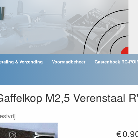
etaling & Verzending
Voorraadbeheer
Gastenboek RC-POI
Gaffelkop M2,5 Verenstaal RV
estvrij
€
0.9