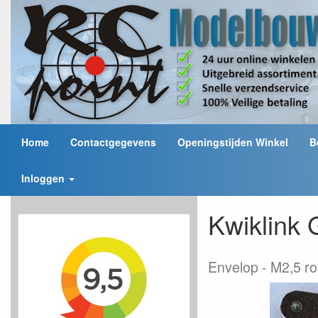
Home
Contactgegevens
Openingstijden Winkel
B
Inloggen
Kwiklink 
Envelop
M2,5 ro