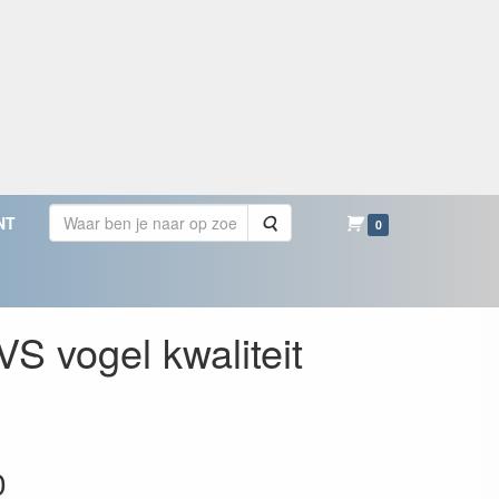
Zoeken
NT
0
S vogel kwaliteit
0