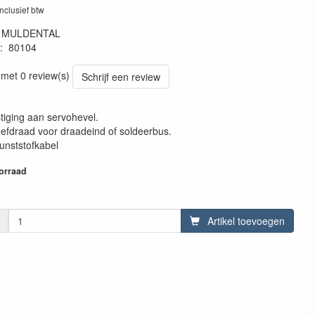
inclusief btw
:
MULDENTAL
:
80104
01040
 met 0 review(s)
Schrijf een review
tiging aan servohevel.
efdraad voor draadeind of soldeerbus.
unststofkabel
orraad
Artikel toevoegen