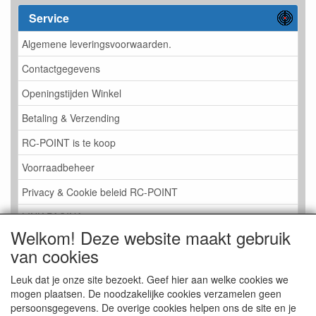
Service
Algemene leveringsvoorwaarden.
Contactgegevens
Openingstijden Winkel
Betaling & Verzending
RC-POINT is te koop
Voorraadbeheer
Privacy & Cookie beleid RC-POINT
LINK PAGINA
Welkom! Deze website maakt gebruik
Gastenboek RC-POINT
van cookies
Kijkje in de Winkel
Leuk dat je onze site bezoekt. Geef hier aan welke cookies we
mogen plaatsen. De noodzakelijke cookies verzamelen geen
persoonsgegevens. De overige cookies helpen ons de site en je