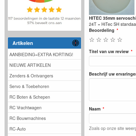
HITEC 35mm servoschi
24T = HiTec SH standaa
Beoordeling
☆
☆
☆
☆
☆
Artikelen
Titel van uw review
AANBIEDING=EXTRA KORTING!
NIEUWE ARTIKELEN
Beschrijf uw ervaringe
Zenders & Ontvangers
Servo & Toebehoren
RC Boten & Schepen
RC Vrachtwagen
Naam
RC Bouwmachines
Zoals op onze site wee
RC-Auto