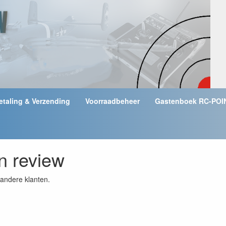
etaling & Verzending
Voorraadbeheer
Gastenboek RC-POI
en review
andere klanten.