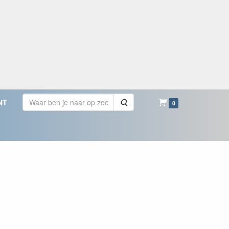
Zoeken
NT
0