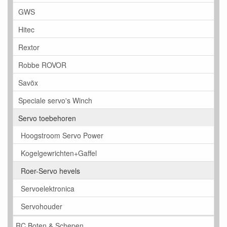
GWS
Hitec
Rextor
Robbe ROVOR
Savöx
Speciale servo's Winch
Servo toebehoren
Hoogstroom Servo Power
Kogelgewrichten+Gaffel
Roer-Servo hevels
Servoelektronica
Servohouder
RC Boten & Schepen