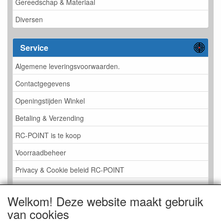
Gereedschap & Materiaal
Diversen
Service
Algemene leveringsvoorwaarden.
Contactgegevens
Openingstijden Winkel
Betaling & Verzending
RC-POINT is te koop
Voorraadbeheer
Privacy & Cookie beleid RC-POINT
LINK PAGINA
Welkom! Deze website maakt gebruik
Gastenboek RC-POINT
van cookies