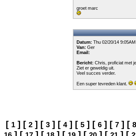
groet marc
Datum:
Thu 02/20/14 9:05AM
Van:
Ger
Email:
Bericht:
Chris, proficiat met 
Ziet er geweldig uit.
Veel succes verder.
Een super tevreden klant.
[
]
[
]
[
]
[
]
[
]
[
]
[
]
[
1
2
3
4
5
6
7
]
[
]
[
]
[
]
[
]
[
]
[
16
17
18
19
20
21
2