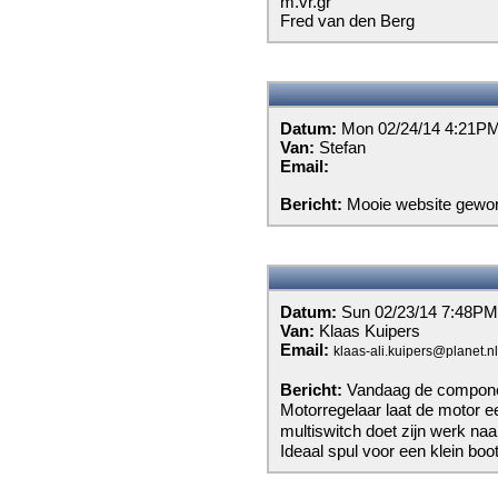
m.vr.gr
Fred van den Berg
Datum:
Mon 02/24/14 4:21P
Van:
Stefan
Email:
Bericht:
Mooie website gewo
Datum:
Sun 02/23/14 7:48PM
Van:
Klaas Kuipers
Email:
klaas-ali.kuipers@planet.nl
Bericht:
Vandaag de componen
Motorregelaar laat de motor e
multiswitch doet zijn werk na
Ideaal spul voor een klein boot