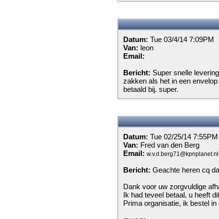
Datum:
Tue 03/4/14 7:09PM
Van:
leon
Email:
Bericht:
Super snelle levering
zakken als het in een envelop p
betaald bij. super.
Datum:
Tue 02/25/14 7:55PM
Van:
Fred van den Berg
Email:
w.v.d.berg71@kpnplanet.nl
Bericht:
Geachte heren cq d
Dank voor uw zorgvuldige afha
Ik had teveel betaal, u heeft di
Prima organisatie, ik bestel i