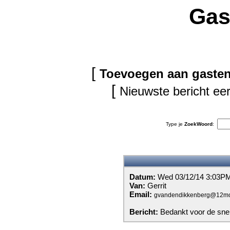
Gas
[
Toevoegen aan gaste
[
Nieuwste bericht eer
Type je
ZoekWoord
:
Datum:
Wed 03/12/14 3:03P
Van:
Gerrit
Email:
gvandendikkenberg@12mo
Bericht:
Bedankt voor de snel