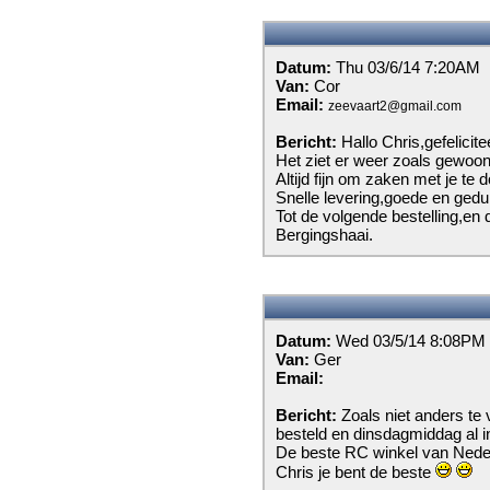
Datum:
Thu 03/6/14 7:20AM
Van:
Cor
Email:
zeevaart2@gmail.com
Bericht:
Hallo Chris,gefelici
Het ziet er weer zoals gewoonlij
Altijd fijn om zaken met je te 
Snelle levering,goede en gedul
Tot de volgende bestelling,en 
Bergingshaai.
Datum:
Wed 03/5/14 8:08PM
Van:
Ger
Email:
Bericht:
Zoals niet anders 
besteld en dinsdagmiddag al in
De beste RC winkel van Nederl
Chris je bent de beste