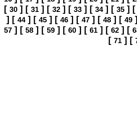
[
]
[
]
[
]
[
]
[
]
[
]
30
31
32
33
34
35
]
[
]
[
]
[
]
[
]
[
]
[
44
45
46
47
48
49
]
[
]
[
]
[
]
[
]
[
]
[
57
58
59
60
61
62
6
[
]
[
71