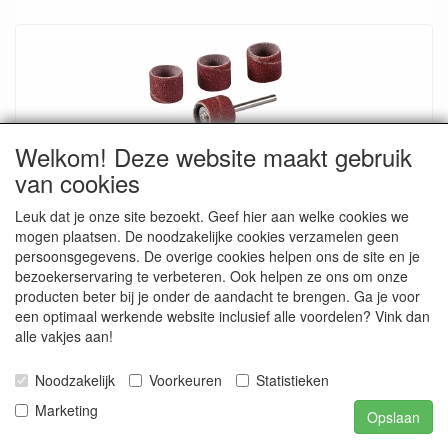
Welkom! Deze website maakt gebruik
van cookies
Schuurkoker Set - Ø 12.7 mm - 1/2 inch - Korrel
Leuk dat je onze site bezoekt. Geef hier aan welke cookies we
80 - 7 delig
mogen plaatsen. De noodzakelijke cookies verzamelen geen
mm met spandoorn 3,17
persoonsgegevens. De overige cookies helpen ons de site en je
bezoekerservaring te verbeteren. Ook helpen ze ons om onze
€ 6.50
€ 7.49
producten beter bij je onder de aandacht te brengen. Ga je voor
een optimaal werkende website inclusief alle voordelen? Vink dan
alle vakjes aan!
Noodzakelijk
Voorkeuren
Statistieken
Marketing
Opslaan