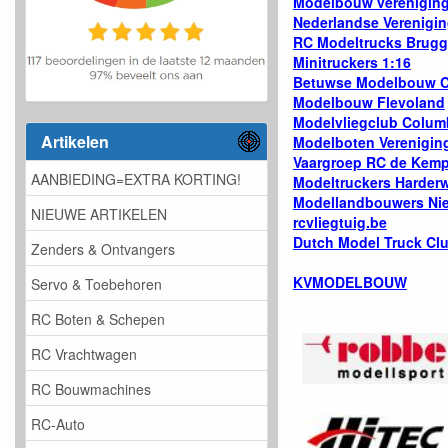
Modelbouw vereniging
Nederlandse Verenigi
RC Modeltrucks Brug
Minitruckers 1:16
Betuwse Modelbouw 
Modelbouw Flevoland
Modelvliegclub Colum
Artikelen
Modelboten Verenigin
Vaargroep RC de Kem
AANBIEDING=EXTRA KORTING!
Modeltruckers Harderw
Modellandbouwers Nie
NIEUWE ARTIKELEN
rcvliegtuig.be
Dutch Model Truck Cl
Zenders & Ontvangers
KVMODELBOUW
Servo & Toebehoren
RC Boten & Schepen
RC Vrachtwagen
RC Bouwmachines
RC-Auto