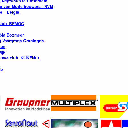
 Neptunus te Rotterdam
ng van Modelbouwers - NVM
ge België
Club BEMOC
bia Boxmeer
g Vaargroep Groningen
pen
ijk
uwe club KIJKEN!!!
ub