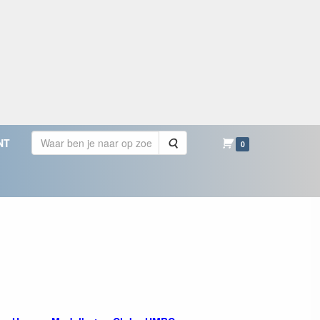
Zoeken
NT
0