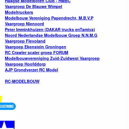
Haagse Modelboten Club - HMBC
Vaargroep De Blauwe Wimpel
Modeltruckers
Modelbouw Vereniging Papendrecht, M.B.V.P
Vaargroep Nienoord
Peter Imminkhuizen (DAKAR trucks enTamiya)
Noord Nederlandse Modelbouw Groep N.N.M.G
Vaargroep Flevoland
Vaargoep Ekenstein Groningen
RC Crawler scaler groep FORUM
Modelbouwvereniging Zuid-Zuidwest Vaargroep
Vaargoep Hoofddorp
AJP Grondverzet RC Model
RC-MODELBOUW