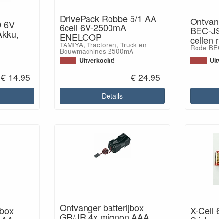
DrivePack Robbe 5/1 AA
Ontvang
0 6V
6cell 6V-2500mA
BEC-JS
kku,
ENELOOP
cellen 
TAMIYA, Tractoren, Truck en
Rode BEC
Bouwmachines 2500mA
Uitverkocht!
Uit
€ 14.95
€ 24.95
Details
Ontvanger batterijbox
jbox
X-Cell
GR/JR 4x mignon AAA