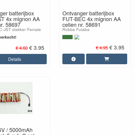
Ontvanger batterijbox
er batterijbox
FUT-BEC 4x mignon AA
T 4x mignon AA
cellen nr. 58691
nr. 58697
Robbe Futaba
-JST stekker Female
verkocht!
€ 3.95
€ 3.95
€ 4.95
€ 4.60
Details
 6V / 5000mAh