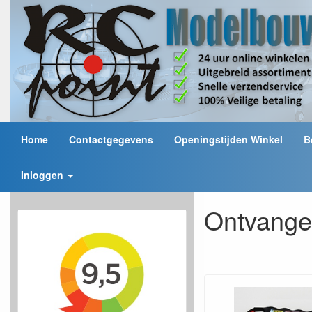
Home
Contactgegevens
Openingstijden Winkel
B
Inloggen
Ontvange