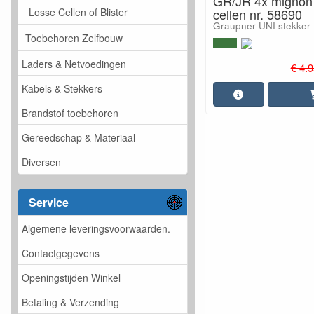
GR/JR 4x mignon
cellen nr. 58690
Losse Cellen of Blister
Graupner UNI stekker
Toebehoren Zelfbouw
Laders & Netvoedingen
€ 4.9
Kabels & Stekkers
Brandstof toebehoren
Gereedschap & Materiaal
Diversen
Service
Algemene leveringsvoorwaarden.
Contactgegevens
Openingstijden Winkel
Betaling & Verzending