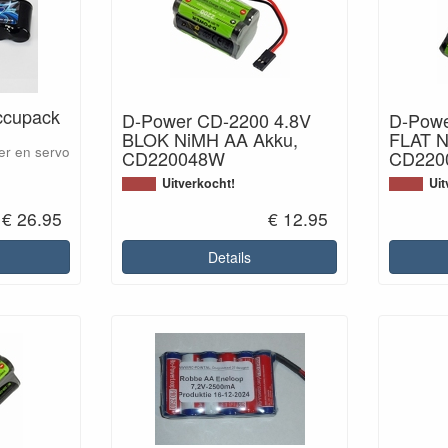
ccupack
D-Power CD-2200 4.8V
D-Powe
BLOK NiMH AA Akku,
FLAT N
er en servo
CD220048W
CD220
Uitverkocht!
Uit
€ 26.95
€ 12.95
Details