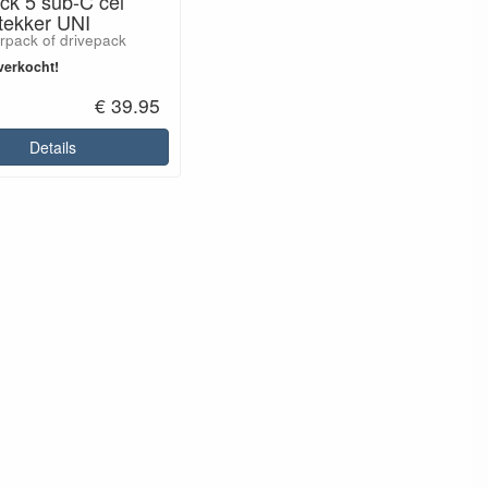
ck 5 sub-C cel
tekker UNI
rpack of drivepack
verkocht!
€ 39.95
Details