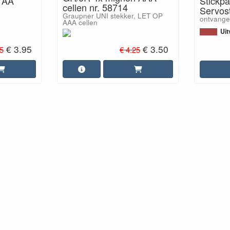
 AA
Stickpa
cellen nr. 58714
Servos
Graupner UNI stekker, LET OP
ontvange
AAA cellen
Uit
€ 3.95
€ 3.50
5
€ 4.25