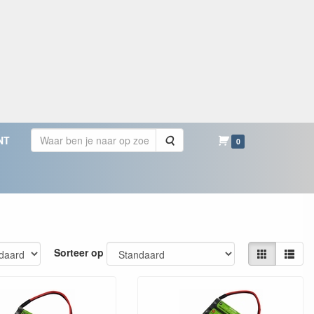
Zoeken
NT
0
Sorteer op