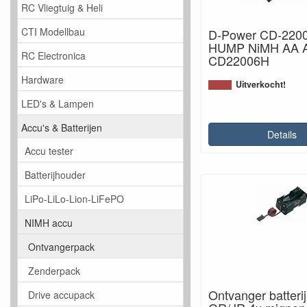
RC Vliegtuig & Heli
CTI Modellbau
D-Power CD-220
HUMP NiMH AA A
RC Electronica
CD22006H
Hardware
Uitverkocht!
LED's & Lampen
Accu's & Batterijen
Details
Accu tester
Batterijhouder
LiPo-LiLo-Lion-LiFePO
NIMH accu
Ontvangerpack
Zenderpack
Ontvanger batteri
Drive accupack