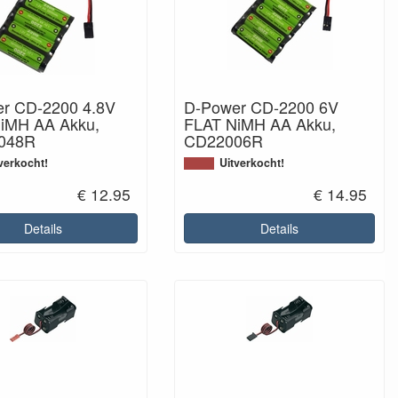
r CD-2200 4.8V
D-Power CD-2200 6V
iMH AA Akku,
FLAT NiMH AA Akku,
048R
CD22006R
verkocht!
Uitverkocht!
€ 12.95
€ 14.95
Details
Details