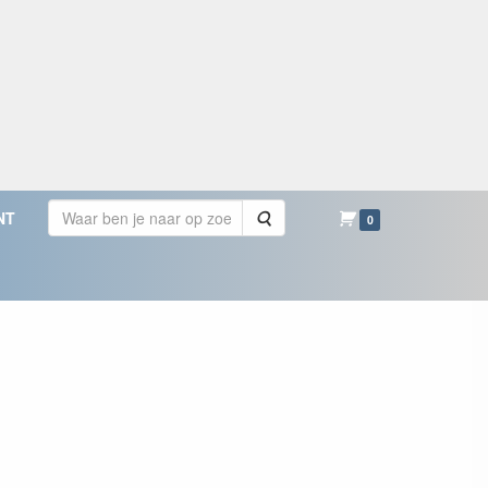
Zoeken
NT
0