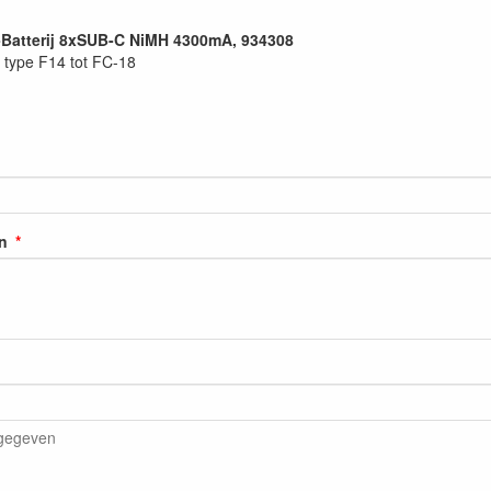
-Batterij 8xSUB-C NiMH 4300mA, 934308
type F14 tot FC-18
n
rgegeven