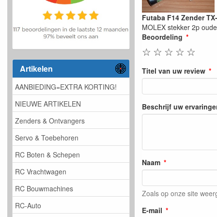
Futaba F14 Zender TX
MOLEX stekker 2p oude 
Beoordeling
☆
☆
☆
☆
☆
Artikelen
Titel van uw review
AANBIEDING=EXTRA KORTING!
NIEUWE ARTIKELEN
Beschrijf uw ervaringe
Zenders & Ontvangers
Servo & Toebehoren
RC Boten & Schepen
Naam
RC Vrachtwagen
RC Bouwmachines
Zoals op onze site wee
RC-Auto
E-mail