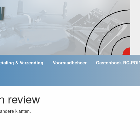
etaling & Verzending
Voorraadbeheer
Gastenboek RC-POI
en review
andere klanten.