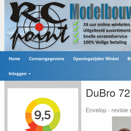
Home
Contactgegevens
Openingstijden Winkel
B
Inloggen
DuBro 721
Envelop
revisie 