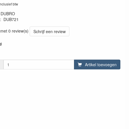
inclusief btw
:
DUBRO
:
DUB721
7218
 met 0 review(s)
Schrijf een review
d
Artikel toevoegen