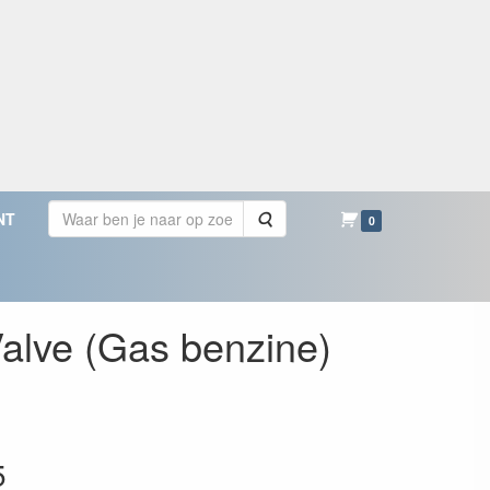
Zoeken
NT
0
Valve (Gas benzine)
5