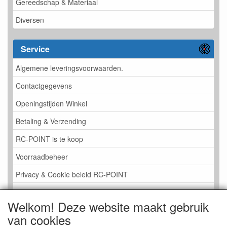
Gereedschap & Materiaal
Diversen
Service
Algemene leveringsvoorwaarden.
Contactgegevens
Openingstijden Winkel
Betaling & Verzending
RC-POINT is te koop
Voorraadbeheer
Privacy & Cookie beleid RC-POINT
LINK PAGINA
Welkom! Deze website maakt gebruik
Gastenboek RC-POINT
van cookies