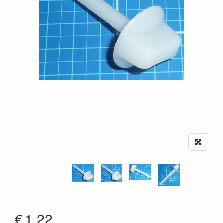
€
1.22