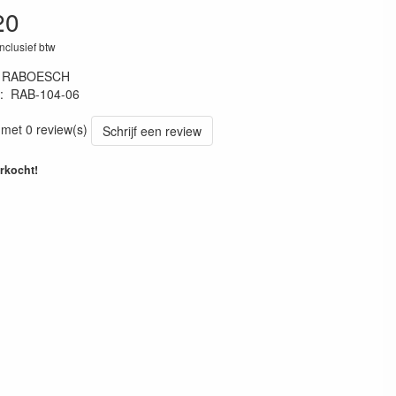
20
inclusief btw
:
RABOESCH
:
RAB-104-06
28153
 met 0 review(s)
Schrijf een review
erkocht!