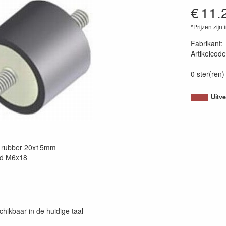
€
11.
*Prijzen zijn 
Fabrikant
Artikelcode
87161820
0 ster(ren)
Uitv
ng rubber 20x15mm
ad M6x18
chikbaar in de huidige taal