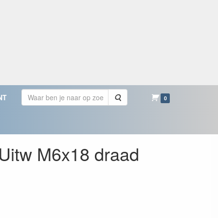
Zoeken
NT
0
/Uitw M6x18 draad