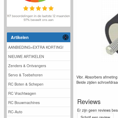
Artikelen
AANBIEDING=EXTRA KORTING!
NIEUWE ARTIKELEN
Zenders & Ontvangers
Servo & Toebehoren
Vibr. Absorbers afmeti
Beide zijden schroefdra
RC Boten & Schepen
RC Vrachtwagen
Reviews
RC Bouwmachines
Er zijn geen reviews bes
RC-Auto
Schrijf een review