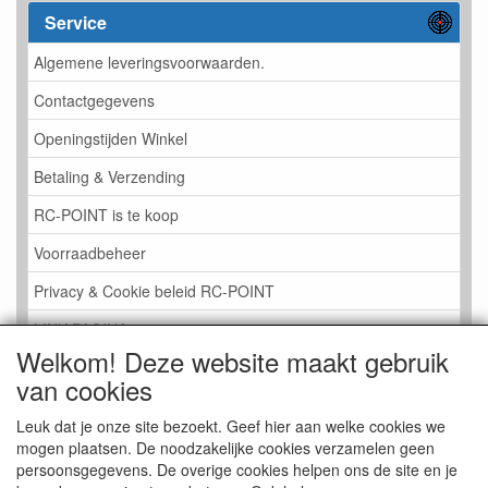
Service
Algemene leveringsvoorwaarden.
Contactgegevens
Openingstijden Winkel
Betaling & Verzending
RC-POINT is te koop
Voorraadbeheer
Privacy & Cookie beleid RC-POINT
LINK PAGINA
Welkom! Deze website maakt gebruik
Gastenboek RC-POINT
van cookies
Kijkje in de Winkel
Leuk dat je onze site bezoekt. Geef hier aan welke cookies we
mogen plaatsen. De noodzakelijke cookies verzamelen geen
persoonsgegevens. De overige cookies helpen ons de site en je