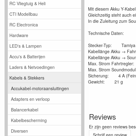
RC Vliegtuig & Heli
Mit diesem Akku Y-Kabe
CTI Modellbau
Gleichzeitig steht auch e
In die Zuleitung zum Sou
RC Electronica
Technische Daten:
Hardware
Stecker-Typ: Tamiya un
LED's & Lampen
Kabellänge Akku → Fah
Accu's & Batterijen
Kabellänge Akku → So
Max. Strom Fahrtregl
Laders & Netvoedingen
Max. Strom Soundmod
Sicherung: 4 A (Fein
Kabels & Stekkers
Gewicht: 21 g
Accukabel-motoraansluitingen
Adapters en verloop
Balancerkabel
Reviews
Kabelbescherming
Er zijn geen reviews bes
Diversen
Schrijf een review