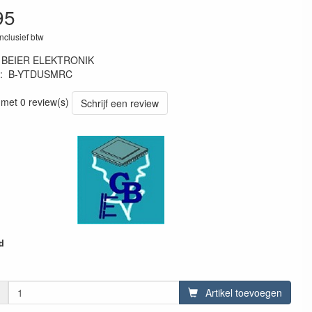
95
inclusief btw
:
BEIER ELEKTRONIK
:
B-YTDUSMRC
MRC
 met 0 review(s)
Schrijf een review
d
Artikel toevoegen