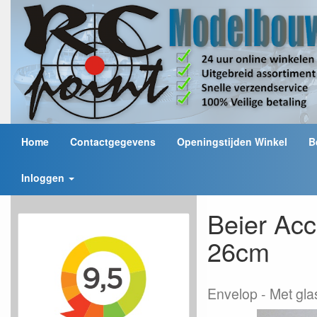
Home
Contactgegevens
Openingstijden Winkel
B
Inloggen
Beier Ac
26cm
Envelop
Met gl