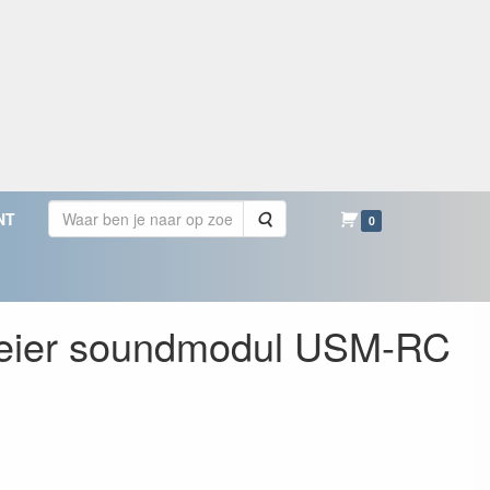
Zoeken
NT
0
Beier soundmodul USM-RC