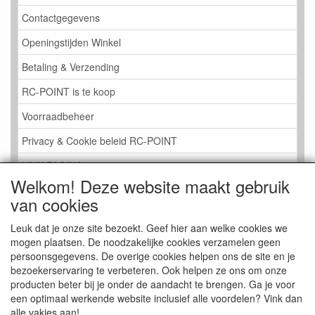
Contactgegevens
Openingstijden Winkel
Betaling & Verzending
RC-POINT is te koop
Voorraadbeheer
Privacy & Cookie beleid RC-POINT
LINK PAGINA
Welkom! Deze website maakt gebruik
Gastenboek RC-POINT
van cookies
Kijkje in de Winkel
Leuk dat je onze site bezoekt. Geef hier aan welke cookies we
mogen plaatsen. De noodzakelijke cookies verzamelen geen
persoonsgegevens. De overige cookies helpen ons de site en je
bezoekerservaring te verbeteren. Ook helpen ze ons om onze
producten beter bij je onder de aandacht te brengen. Ga je voor
een optimaal werkende website inclusief alle voordelen? Vink dan
alle vakjes aan!