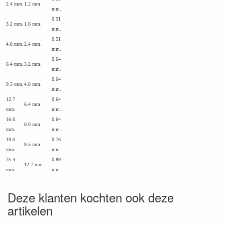
2.4 mm.
1.2 mm.
mm.
0.51
3.2 mm.
1.6 mm.
mm.
0.51
4.8 mm.
2.4 mm.
mm.
0.64
6.4 mm.
3.2 mm.
mm.
0.64
9.5 mm.
4.8 mm.
mm.
12.7
0.64
6.4 mm.
mm.
mm.
16.0
0.64
8.0 mm.
mm.
mm.
19.0
0.76
9.5 mm.
mm.
mm.
25.4
0.89
12.7 mm.
mm.
mm.
Deze klanten kochten ook deze
artikelen