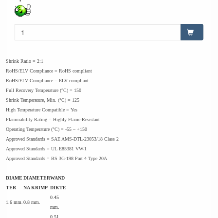
Shrink Ratio = 2:1
RoHS/ELV Compliance = RoHS compliant
RoHS/ELV Compliance = ELV compliant
Full Recovery Temperature (°C) = 150
Shrink Temperature, Min. (°C) = 125
High Temperature Compatible = Yes
Flammability Rating = Highly Flame-Resistant
Operating Temperature (°C) = -55 – +150
Approved Standards = SAE AMS-DTL-23053/18 Class 2
Approved Standards = UL E85381 VW-1
Approved Standards = BS 3G-198 Part 4 Type 20A
DIAME
DIAMETER
WAND
TER
NA KRIMP
DIKTE
0.45
1.6 mm.
0.8 mm.
mm.
0.51