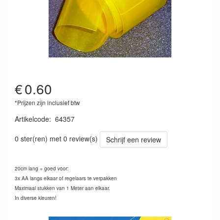
€
0.60
*Prijzen zijn inclusief btw
Artikelcode
:
64357
4026007643572
0 ster(ren) met 0 review(s)
Schrijf een review
20cm lang = goed voor:
3x AA langs elkaar of regelaars te verpakken
Maximaal stukken van 1 Meter aan elkaar.
In diverse kleuren!