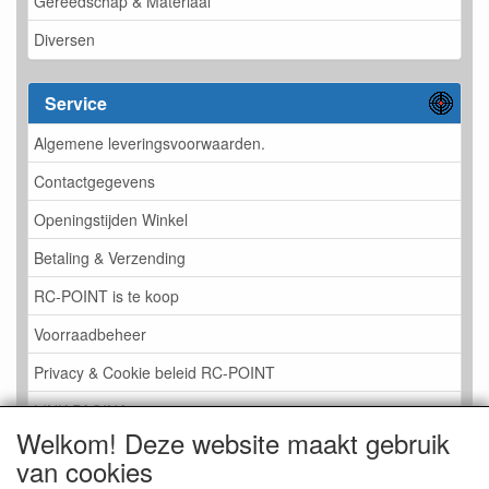
Gereedschap & Materiaal
Diversen
Service
Algemene leveringsvoorwaarden.
Contactgegevens
Openingstijden Winkel
Betaling & Verzending
RC-POINT is te koop
Voorraadbeheer
Privacy & Cookie beleid RC-POINT
LINK PAGINA
Welkom! Deze website maakt gebruik
Gastenboek RC-POINT
van cookies
Kijkje in de Winkel