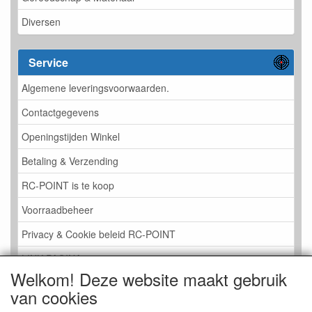
Diversen
Service
Algemene leveringsvoorwaarden.
Contactgegevens
Openingstijden Winkel
Betaling & Verzending
RC-POINT is te koop
Voorraadbeheer
Privacy & Cookie beleid RC-POINT
LINK PAGINA
Welkom! Deze website maakt gebruik
Gastenboek RC-POINT
van cookies
Kijkje in de Winkel