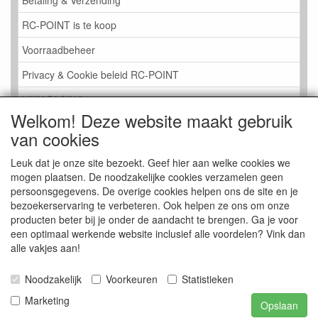
Betaling & Verzending
RC-POINT is te koop
Voorraadbeheer
Privacy & Cookie beleid RC-POINT
LINK PAGINA
Welkom! Deze website maakt gebruik
Gastenboek RC-POINT
van cookies
Kijkje in de Winkel
Leuk dat je onze site bezoekt. Geef hier aan welke cookies we
mogen plaatsen. De noodzakelijke cookies verzamelen geen
persoonsgegevens. De overige cookies helpen ons de site en je
bezoekerservaring te verbeteren. Ook helpen ze ons om onze
producten beter bij je onder de aandacht te brengen. Ga je voor
een optimaal werkende website inclusief alle voordelen? Vink dan
alle vakjes aan!
Noodzakelijk
Voorkeuren
Statistieken
Marketing
Opslaan