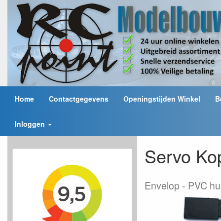
Home
Contactgegevens
Openingstijden Winkel
B
Inloggen
Servo Ko
Envelop
PVC hu