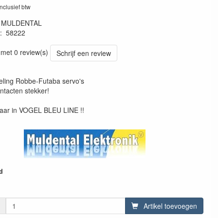
inclusief btw
:
MULDENTAL
:
58222
22
 met 0 review(s)
Schrijf een review
ling Robbe-Futaba servo's
ntacten stekker!
aar in VOGEL BLEU LINE !!
d
Artikel toevoegen