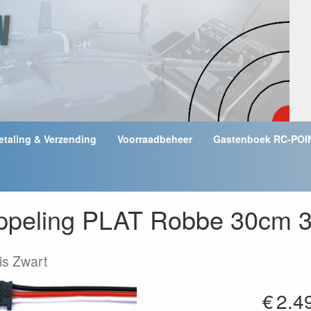
etaling & Verzending
Voorraadbeheer
Gastenboek RC-POI
ppeling PLAT Robbe 30cm 
is Zwart
€
2.4