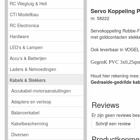
RC Vliegtuig & Heli
Servo Koppeling 
CTI Modellbau
nr. 58222
RC Electronica
Servokoppeling Robbe-F
Hardware
met goldcontacten stekke
LED's & Lampen
Ook leverbaar in VOGEL
Accu's & Batterijen
GegenK PVC 3x0,25qmm 
Laders & Netvoedingen
Houd hier rekening mee:
Kabels & Stekkers
Gedraaide-gedrilde kab
Accukabel-motoraansluitingen
Adapters en verloop
Reviews
Balancerkabel
Er zijn geen reviews bes
Schrijf een review
Kabelbescherming
Diversen
Productkenme