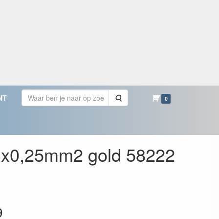
Zoeken
NT
0
3x0,25mm2 gold 58222
9