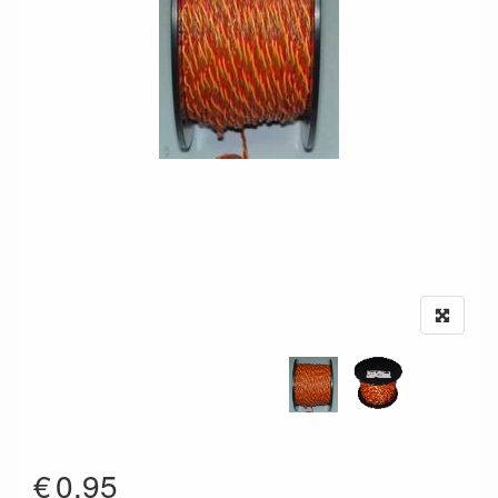
€
0.95