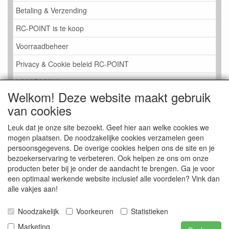
Betaling & Verzending
RC-POINT is te koop
Voorraadbeheer
Privacy & Cookie beleid RC-POINT
LINK PAGINA
Welkom! Deze website maakt gebruik
Gastenboek RC-POINT
van cookies
Kijkje in de Winkel
Leuk dat je onze site bezoekt. Geef hier aan welke cookies we
mogen plaatsen. De noodzakelijke cookies verzamelen geen
persoonsgegevens. De overige cookies helpen ons de site en je
bezoekerservaring te verbeteren. Ook helpen ze ons om onze
producten beter bij je onder de aandacht te brengen. Ga je voor
een optimaal werkende website inclusief alle voordelen? Vink dan
alle vakjes aan!
Noodzakelijk
Voorkeuren
Statistieken
Marketing