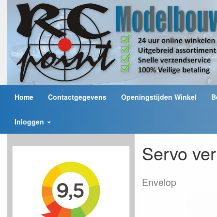
Home
Contactgegevens
Openingstijden Winkel
B
Inloggen
Servo ve
Envelop