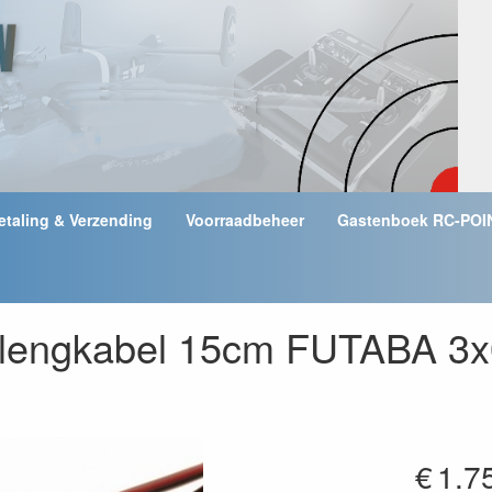
etaling & Verzending
Voorraadbeheer
Gastenboek RC-POI
rlengkabel 15cm FUTABA 
€
1.7