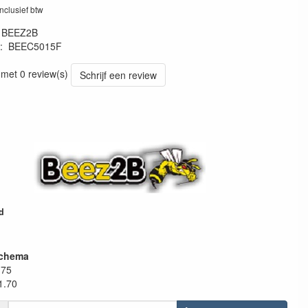
inclusief btw
:
BEEZ2B
:
BEEC5015F
F
 met 0 review(s)
Schrijf een review
d
schema
.75
1.70