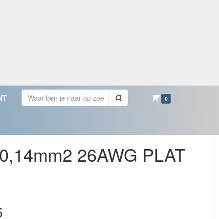
Zoeken
NT
0
3x0,14mm2 26AWG PLAT
5