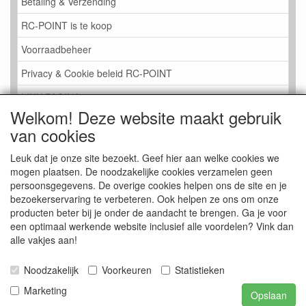
Betaling & Verzending
RC-POINT is te koop
Voorraadbeheer
Privacy & Cookie beleid RC-POINT
LINK PAGINA
Welkom! Deze website maakt gebruik
Gastenboek RC-POINT
van cookies
Kijkje in de Winkel
Leuk dat je onze site bezoekt. Geef hier aan welke cookies we
mogen plaatsen. De noodzakelijke cookies verzamelen geen
persoonsgegevens. De overige cookies helpen ons de site en je
bezoekerservaring te verbeteren. Ook helpen ze ons om onze
producten beter bij je onder de aandacht te brengen. Ga je voor
een optimaal werkende website inclusief alle voordelen? Vink dan
alle vakjes aan!
Noodzakelijk
Voorkeuren
Statistieken
Marketing
Opslaan