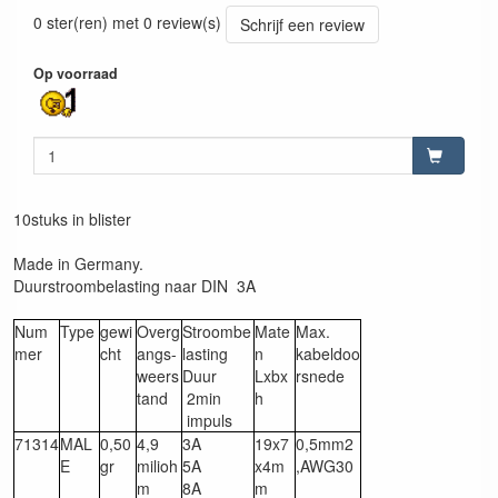
0 ster(ren) met 0 review(s)
Schrijf een review
Op voorraad
10stuks in blister
Made in Germany.
Duurstroombelasting naar DIN 3A
Num
Type
gewi
Overg
Stroombe
Mate
Max.
mer
cht
angs-
lasting
n
kabeldoo
weers
Duur
Lxbx
rsnede
tand
2min
h
impuls
71314
MAL
0,50
4,9
3A
19x7
0,5mm2
E
gr
milioh
5A
x4m
,AWG30
m
8A
m