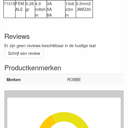
71315
FEM
0,28
4,9
3A
13x6
0,5mm2
ALE
gr
milioh
5A
x3m
,AWG30
m
8A
m
Reviews
Er zijn geen reviews beschikbaar in de huidige taal
Schrijf een review
Productkenmerken
Merken
ROBBE