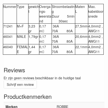
Nummer
Type
gewich
Overga
Stroombelastin
Maten
Max.
t
ngs-
g
L
kabeldoor
weersta
Duur 5min
snede
nd
30sec
71241
M+F
3,23
0,17
36A
27,5mm
4,0mm2 ,
gr
m
70A 80A
AWG11

46041
MALE
1,79gr
0,17
36A
20,6mm
4,0mm2 ,
m
70A 80A
AWG11

46040
FEMAL
1,44
0,17
36A
22,1mm
4,0mm2 ,
E
gr
m
70A 80A
AWG11

Reviews
Er zijn geen reviews beschikbaar in de huidige taal
Schrijf een review
Productkenmerken
Merken
ROBBE