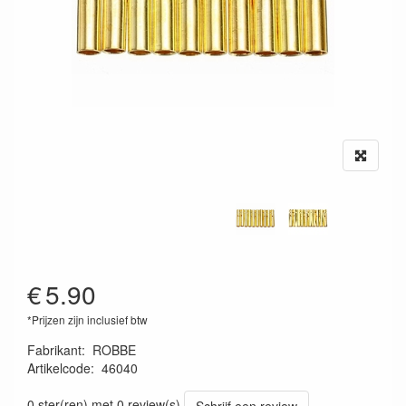
€
5.90
*Prijzen zijn inclusief btw
Fabrikant
:
ROBBE
Artikelcode
:
46040
9010189157397
0 ster(ren) met 0 review(s)