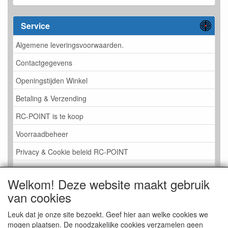
Service
Algemene leveringsvoorwaarden.
Contactgegevens
Openingstijden Winkel
Betaling & Verzending
RC-POINT is te koop
Voorraadbeheer
Privacy & Cookie beleid RC-POINT
LINK PAGINA
Welkom! Deze website maakt gebruik
Gastenboek RC-POINT
van cookies
Kijkje in de Winkel
Leuk dat je onze site bezoekt. Geef hier aan welke cookies we
mogen plaatsen. De noodzakelijke cookies verzamelen geen