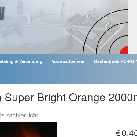
etaling & Verzending
Voorraadbeheer
Gastenboek RC-POI
Super Bright Orange 2000m
ts zachter licht
€
0.4