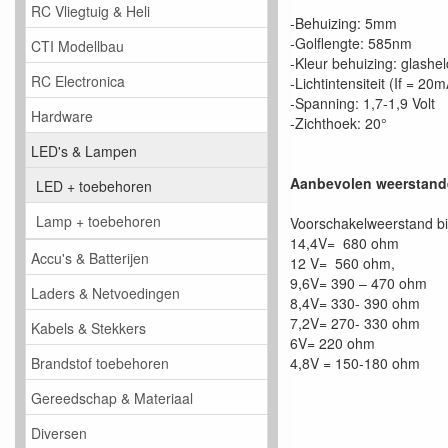
RC Vliegtuig & Heli
-Behuizing: 5mm
-Golflengte: 585nm
CTI Modellbau
-Kleur behuizing: glashel
RC Electronica
-Lichtintensiteit (If = 2
-Spanning: 1,7-1,9 Volt
Hardware
-Zichthoek: 20°
LED's & Lampen
Aanbevolen weerstand
LED + toebehoren
Lamp + toebehoren
Voorschakelweerstand bi
14,4V= 680 ohm
Accu's & Batterijen
12 V= 560 ohm,
9,6V= 390 – 470 ohm
Laders & Netvoedingen
8,4V= 330- 390 ohm
7,2V= 270- 330 ohm
Kabels & Stekkers
6V= 220 ohm
4,8V = 150-180 ohm
Brandstof toebehoren
Gereedschap & Materiaal
Diversen