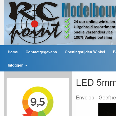
Home
Contactgegevens
Openingstijden Winkel
B
Inloggen
LED 5mm 
Envelop
Geeft ie