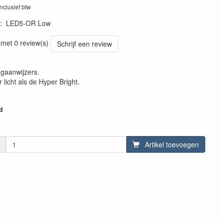
inclusief btw
:
LED5-OR Low
9976
 met 0 review(s)
Schrijf een review
ngaanwijzers.
r licht als de Hyper Bright.
d
Artikel toevoegen