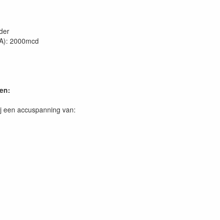
der
0mA): 2000mcd
en:
j een accuspanning van: