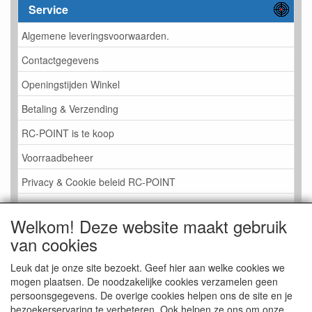
Service
Algemene leveringsvoorwaarden.
Contactgegevens
Openingstijden Winkel
Betaling & Verzending
RC-POINT is te koop
Voorraadbeheer
Privacy & Cookie beleid RC-POINT
LINK PAGINA
Welkom! Deze website maakt gebruik
Gastenboek RC-POINT
van cookies
Kijkje in de Winkel
Leuk dat je onze site bezoekt. Geef hier aan welke cookies we
mogen plaatsen. De noodzakelijke cookies verzamelen geen
persoonsgegevens. De overige cookies helpen ons de site en je
bezoekerservaring te verbeteren. Ook helpen ze ons om onze