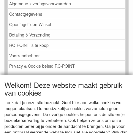
Algemene leveringsvoorwaarden.
Contactgegevens
Openingstijden Winkel
Betaling & Verzending
RC-POINT is te koop
Voorraadbeheer
Privacy & Cookie beleid RC-POINT
LINK PAGINA
Welkom! Deze website maakt gebruik
Gastenboek RC-POINT
van cookies
Kijkje in de Winkel
Leuk dat je onze site bezoekt. Geef hier aan welke cookies we
mogen plaatsen. De noodzakelijke cookies verzamelen geen
persoonsgegevens. De overige cookies helpen ons de site en je
bezoekerservaring te verbeteren. Ook helpen ze ons om onze
producten beter bij je onder de aandacht te brengen. Ga je voor
een optimaal werkende website inclusief alle voordelen? Vink dan