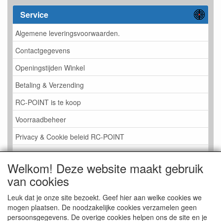
Service
Algemene leveringsvoorwaarden.
Contactgegevens
Openingstijden Winkel
Betaling & Verzending
RC-POINT is te koop
Voorraadbeheer
Privacy & Cookie beleid RC-POINT
LINK PAGINA
Welkom! Deze website maakt gebruik
Gastenboek RC-POINT
van cookies
Kijkje in de Winkel
Leuk dat je onze site bezoekt. Geef hier aan welke cookies we
mogen plaatsen. De noodzakelijke cookies verzamelen geen
persoonsgegevens. De overige cookies helpen ons de site en je