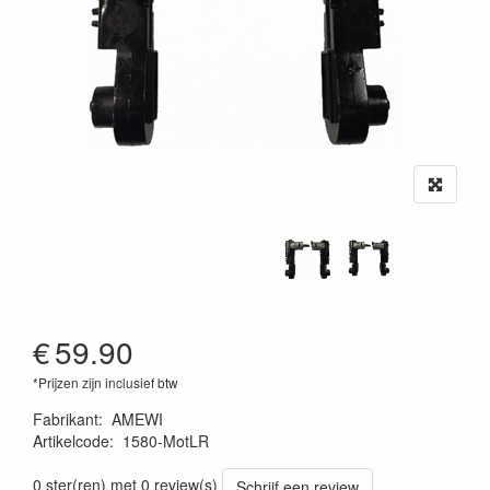
€
59.90
*Prijzen zijn inclusief btw
Fabrikant
:
AMEWI
Artikelcode
:
1580-MotLR
1580-MOTLR
0 ster(ren) met 0 review(s)
Schrijf een review