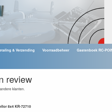
etaling & Verzending
Voorraadbeheer
Gastenboek RC-POI
en review
andere klanten.
ellor 8x4 KR-72710