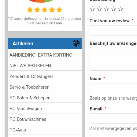
☆
☆
☆
☆
☆
Titel van uw review
Artikelen
Beschrijf uw ervaringe
AANBIEDING=EXTRA KORTING!
NIEUWE ARTIKELEN
Zenders & Ontvangers
Naam
Servo & Toebehoren
RC Boten & Schepen
Zoals op onze site wee
RC Vrachtwagen
E-mail
RC Bouwmachines
Zal niet weergegeven w
RC-Auto