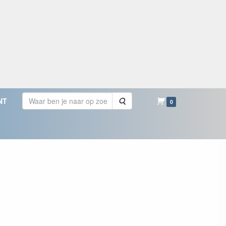
Zoeken
NT
0