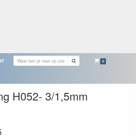
Zoeken
NT
0
ang H052- 3/1,5mm
5