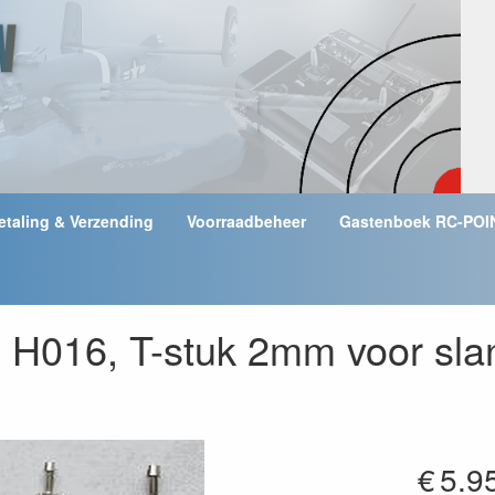
etaling & Verzending
Voorraadbeheer
Gastenboek RC-POI
 H016, T-stuk 2mm voor sl
€
5.9