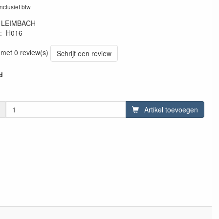
inclusief btw
:
LEIMBACH
:
H016
 met 0 review(s)
Schrijf een review
d
Artikel toevoegen