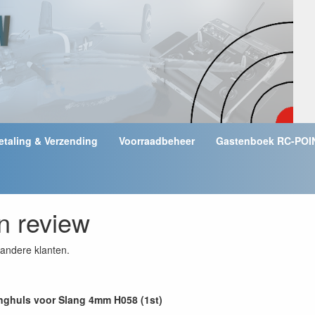
etaling & Verzending
Voorraadbeheer
Gastenboek RC-POI
en review
andere klanten.
nghuls voor Slang 4mm H058 (1st)