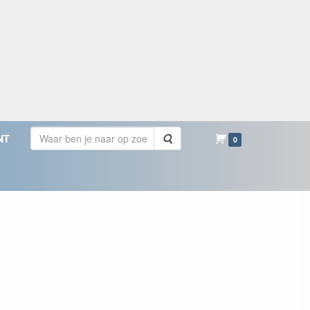
Zoeken
NT
0