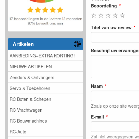
Beoordeling
☆
☆
☆
☆
☆
Titel van uw review
Artikelen
Beschrijf uw ervaringe
AANBIEDING=EXTRA KORTING!
NIEUWE ARTIKELEN
Zenders & Ontvangers
Naam
Servo & Toebehoren
RC Boten & Schepen
Zoals op onze site wee
RC Vrachtwagen
E-mail
RC Bouwmachines
RC-Auto
Zal niet weergegeven w