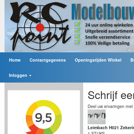
Home
Contactgegevens
Openingstijden Winkel
B
Inloggen
Schrijf e
Deel uw ervaringen met 
Leimbach H021 Zekeri
1 STUKS