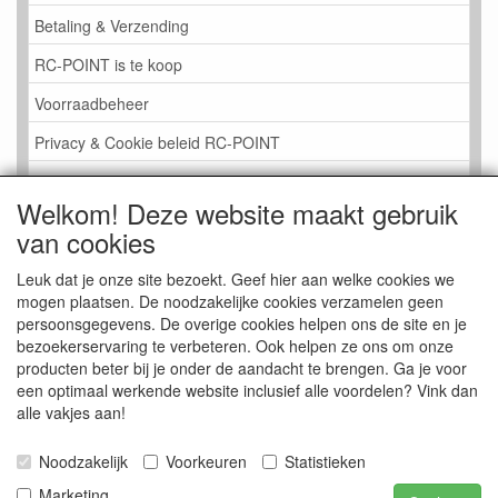
Betaling & Verzending
RC-POINT is te koop
Voorraadbeheer
Privacy & Cookie beleid RC-POINT
LINK PAGINA
Welkom! Deze website maakt gebruik
Gastenboek RC-POINT
van cookies
Kijkje in de Winkel
Leuk dat je onze site bezoekt. Geef hier aan welke cookies we
mogen plaatsen. De noodzakelijke cookies verzamelen geen
persoonsgegevens. De overige cookies helpen ons de site en je
bezoekerservaring te verbeteren. Ook helpen ze ons om onze
producten beter bij je onder de aandacht te brengen. Ga je voor
een optimaal werkende website inclusief alle voordelen? Vink dan
alle vakjes aan!
Noodzakelijk
Voorkeuren
Statistieken
Marketing