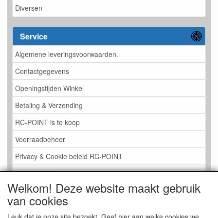
Diversen
Service
Algemene leveringsvoorwaarden.
Contactgegevens
Openingstijden Winkel
Betaling & Verzending
RC-POINT is te koop
Voorraadbeheer
Privacy & Cookie beleid RC-POINT
LINK PAGINA
Welkom! Deze website maakt gebruik
Gastenboek RC-POINT
van cookies
Kijkje in de Winkel
Leuk dat je onze site bezoekt. Geef hier aan welke cookies we