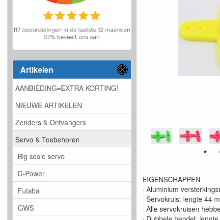
Artikelen
AANBIEDING=EXTRA KORTING!
NIEUWE ARTIKELEN
Zenders & Ontvangers
Servo & Toebehoren
Big scale servo
D-Power
EIGENSCHAPPEN
· Aluminium versterkings
Futaba
· Servokruis: lengte 44 
GWS
· Alle servokruisen he
· Dubbele hendel: lengt