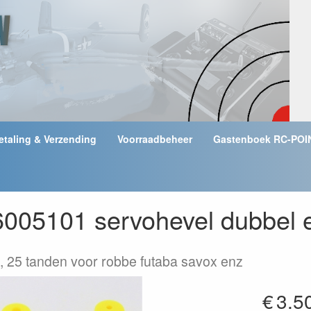
etaling & Verzending
Voorraadbeheer
Gastenboek RC-POI
6005101 servohevel dubbel 
 , 25 tanden voor robbe futaba savox enz
€
3.5