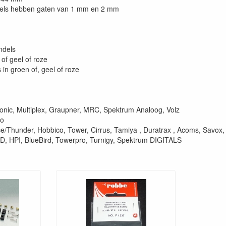
ndels hebben gaten van 1 mm en 2 mm
ndels
 of geel of roze
in groen of, geel of roze
onic, Multiplex, Graupner, MRC, Spektrum Analoog, Volz
co
e/Thunder, Hobbico, Tower, Cirrus, Tamiya , Duratrax , Acoms, Savox,
HPI, BlueBird, Towerpro, Turnigy, Spektrum DIGITALS