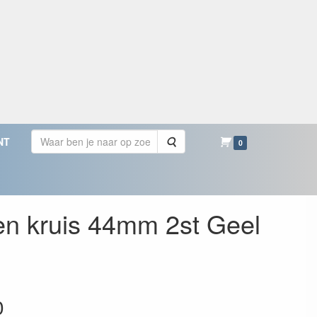
Zoeken
NT
0
en kruis 44mm 2st Geel
0