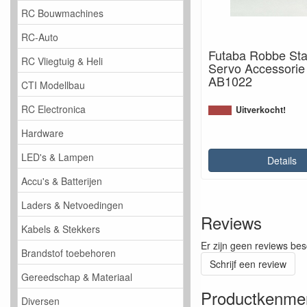
RC Bouwmachines
RC-Auto
Futaba Robbe St
RC Vliegtuig & Heli
Servo Accessorie 
AB1022
CTI Modellbau
RC Electronica
Uitverkocht!
Hardware
LED's & Lampen
Details
Accu's & Batterijen
Laders & Netvoedingen
Reviews
Kabels & Stekkers
Er zijn geen reviews bes
Brandstof toebehoren
Schrijf een review
Gereedschap & Materiaal
Productkenme
Diversen