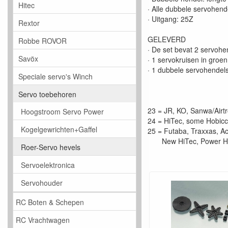
Hitec
· Alle dubbele servohe
· Uitgang: 25Z
Rextor
GELEVERD
Robbe ROVOR
· De set bevat 2 servohe
Savöx
· 1 servokruisen in groen
· 1 dubbele servohendels 
Speciale servo's Winch
Servo toebehoren
23 = JR, KO, Sanwa/Airtr
Hoogstroom Servo Power
24 = HiTec, some Hobic
Kogelgewrichten+Gaffel
25 = Futaba, Traxxas, Ac
New HiTec, Power HD, 
Roer-Servo hevels
Servoelektronica
Servohouder
RC Boten & Schepen
RC Vrachtwagen