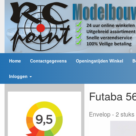
Home
Contactgegevens
Openingstijden Winkel
B
Inloggen
Futaba 5
Envelop
2 stuks