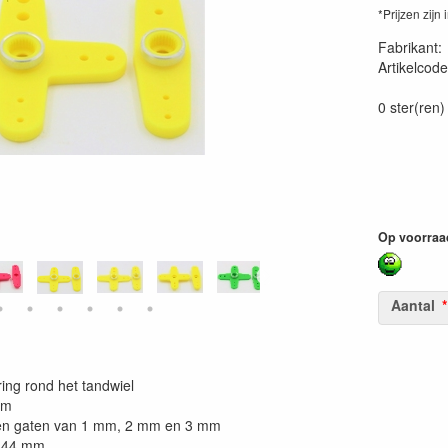
*Prijzen zijn 
Fabrikant
Artikelcode
56005101
0 ster(ren)
Op voorraa
Aantal
ring rond het tandwiel
mm
bben gaten van 1 mm, 2 mm en 3 mm
e 44 mm