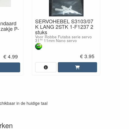
SERVOHEBEL S3103/07
andaard
K LANG 2STK 1-F1237 2
zakje P-
stuks
Voor Robbe Futaba serie servo
31** 11mm Nano servo
€ 3.95
€ 4.99
chikbaar in de huidige taal
rken