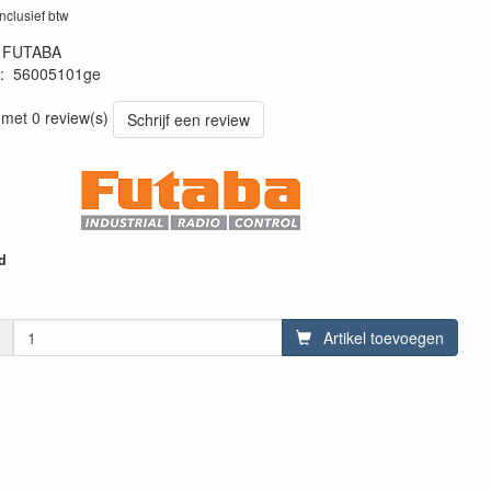
inclusief btw
:
FUTABA
:
56005101ge
ge
 met 0 review(s)
Schrijf een review
d
Artikel toevoegen