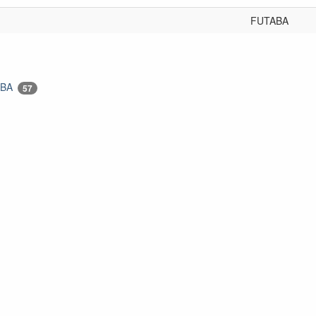
FUTABA
ABA
57