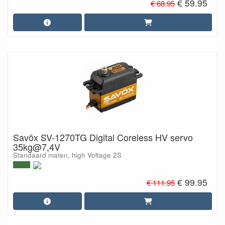
€ 59.95
€ 68.95
Savöx SV-1270TG Digital Coreless HV servo
35kg@7,4V
Standaard maten, high Voltage 2S
€ 99.95
€ 111.95