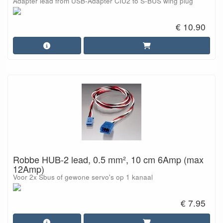
Adapter lead from USB-Adapter CIU2 to S-BUS wing plug
€ 10.90
Robbe HUB-2 lead, 0.5 mm², 10 cm 6Amp (max
12Amp)
Voor 2x Sbus of gewone servo's op 1 kanaal
€ 7.95