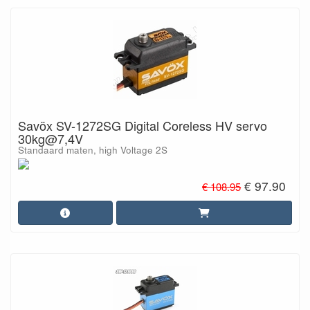
Savöx SV-1272SG Digital Coreless HV servo
30kg@7,4V
Standaard maten, high Voltage 2S
€ 97.90
€ 108.95