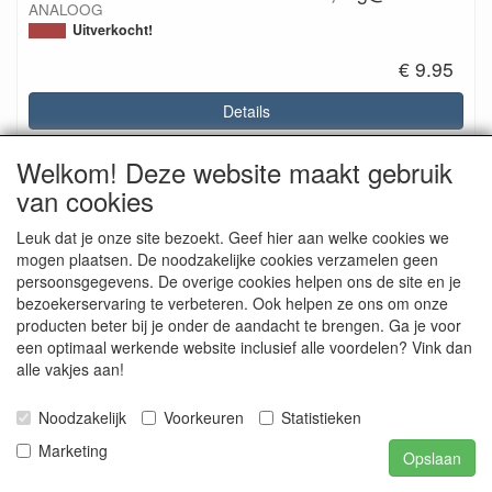
ANALOOG
Uitverkocht!
€ 9.95
Details
Welkom! Deze website maakt gebruik
van cookies
Leuk dat je onze site bezoekt. Geef hier aan welke cookies we
mogen plaatsen. De noodzakelijke cookies verzamelen geen
persoonsgegevens. De overige cookies helpen ons de site en je
bezoekerservaring te verbeteren. Ook helpen ze ons om onze
producten beter bij je onder de aandacht te brengen. Ga je voor
een optimaal werkende website inclusief alle voordelen? Vink dan
alle vakjes aan!
D-Power AS-225BB MG ANALOG-Servo Micro
2,7kg@6V
METAL GEAR, Ballbearings 22,5 x 11,5 x 24,6 mm
Noodzakelijk
Voorkeuren
Statistieken
Uitverkocht!
Marketing
Opslaan
€ 15.95