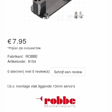
€
7.95
*Prijzen zijn inclusief btw
Fabrikant
:
ROBBE
Artikelcode
:
8154
4005697081543
0 ster(ren) met 0 review(s)
Schrijf een review
t.b.v. montage vlak liggende 13mm servo's