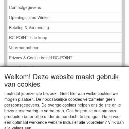
Contactgegevens
Openingstijden Winkel
Betaling & Verzending
RC-POINT is te koop
Voorraadbeheer
Privacy & Cookie beleid RC-POINT
LINK PAGINA
Welkom! Deze website maakt gebruik
Gastenboek RC-POINT
van cookies
Kijkje in de Winkel
Leuk dat je onze site bezoekt. Geef hier aan welke cookies we
mogen plaatsen. De noodzakelijke cookies verzamelen geen
persoonsgegevens. De overige cookies helpen ons de site en je
bezoekerservaring te verbeteren. Ook helpen ze ons om onze
producten beter bij je onder de aandacht te brengen. Ga je voor
een optimaal werkende website inclusief alle voordelen? Vink dan
alle vakjes aan!