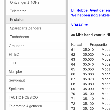
Ontvanger 2,4GHz
Bij Robbe, Aviotiger 
Telemetrie
We hebben nog enkele 
Kristallen
VRAAG!!!!
Spareparts Zenders
35 MHz band voor in N
Toebehoren
Kanaal Frequentie
Graupner
61 35.010 Modelv
HiTEC
62 35.020 Modelv
63 35.030 Modelv
JETI
64 35.040 Modelv
65 35.050 Modelv
Multiplex
66 35.060 Modelv
67 35.070 Modelv
Servonaut
68 35.080 Modelv
Spektrum
69 35.090 Modelv
70 35.100 Modelv
TACTIC HOBBICO
71 35.110 Modelv
72 35.120 Modelv
Telemetrie Algemeen
73 35.130 Modelv