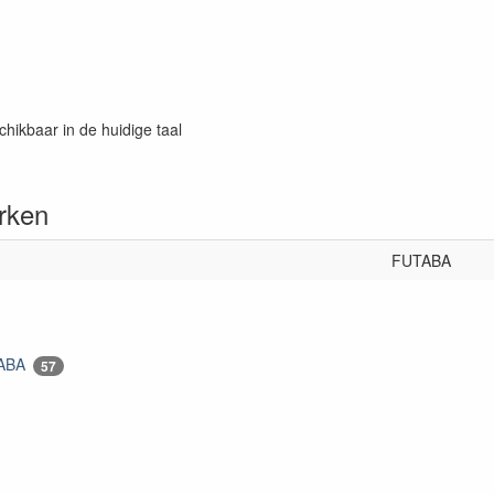
chikbaar in de huidige taal
rken
FUTABA
ABA
57