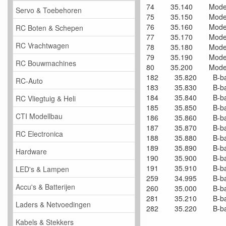
74 35.140 Modelv
Servo & Toebehoren
75 35.150 Modelv
76 35.160 Modelv
RC Boten & Schepen
77 35.170 Modelv
RC Vrachtwagen
78 35.180 Modelv
79 35.190 Modelv
RC Bouwmachines
80 35.200 Modelv
182 35.820 B-band
RC-Auto
183 35.830 B-band
184 35.840 B-band
RC Vliegtuig & Heli
185 35.850 B-band
CTI Modellbau
186 35.860 B-band
187 35.870 B-band
RC Electronica
188 35.880 B-band
189 35.890 B-band
Hardware
190 35.900 B-band
191 35.910 B-band
LED's & Lampen
259 34.995 B-band
Accu's & Batterijen
260 35.000 B-band
281 35.210 B-band
Laders & Netvoedingen
282 35.220 B-band
Kabels & Stekkers