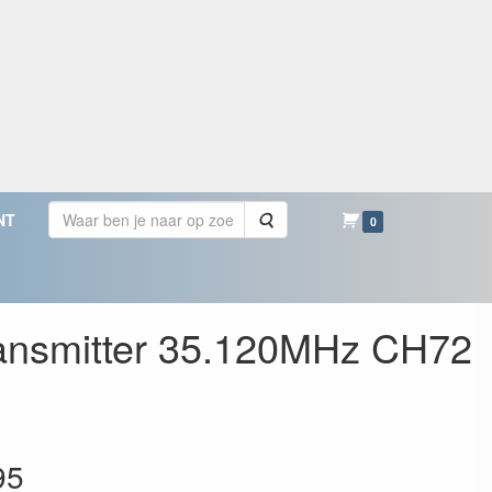
Zoeken
NT
0
nsmitter 35.120MHz CH72
95