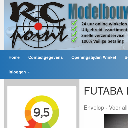
Home
Contactgegevens
Openingstijden Winkel
B
Inloggen
FUTABA 
Envelop
Voor al