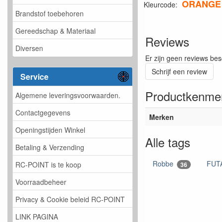
ORANGE
Kleurcode:
Brandstof toebehoren
Gereedschap & Materiaal
Reviews
Diversen
Er zijn geen reviews bes
Schrijf een review
Service
Productkenme
Algemene leveringsvoorwaarden.
Contactgegevens
Merken
Openingstijden Winkel
Alle tags
Betaling & Verzending
Robbe
FUT
RC-POINT is te koop
36
Voorraadbeheer
Privacy & Cookie beleid RC-POINT
LINK PAGINA