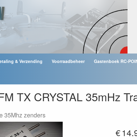
etaling & Verzending
Voorraadbeheer
Gastenboek RC-POI
FM TX CRYSTAL 35mHz Tra
le 35Mhz zenders
€
14.