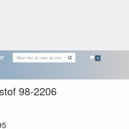
Zoeken
NT
0
tof 98-2206
95