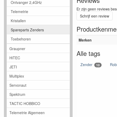
Reviews
Ontvanger 2,4GHz
Er zijn geen reviews bes
Telemetrie
Schrijf een review
Kristallen
Productkenme
Spareparts Zenders
Toebehoren
Merken
Graupner
Alle tags
HiTEC
Zender
Ro
10
JETI
Multiplex
Servonaut
Spektrum
TACTIC HOBBICO
Telemetrie Algemeen