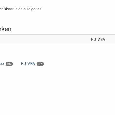
chikbaar in de huidige taal
rken
FUTABA
bbe
FUTABA
36
57