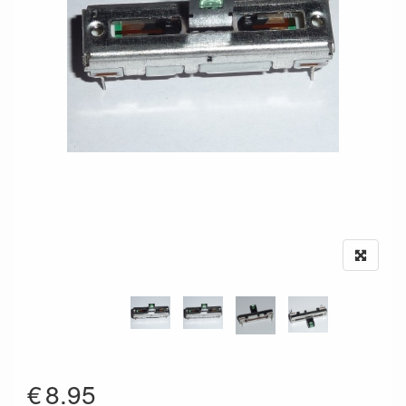
€
8.95