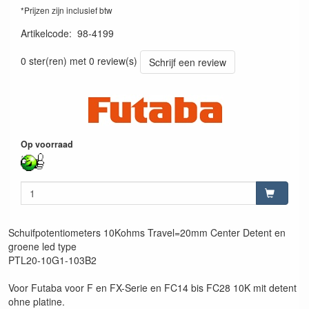
*Prijzen zijn inclusief btw
Artikelcode
:
98-4199
PTL20-10G1-103B2
0 ster(ren) met 0 review(s)
Schrijf een review
Op voorraad
Schuifpotentiometers 10Kohms Travel=20mm Center Detent en
groene led type
PTL20-10G1-103B2
Voor Futaba voor F en FX-Serie en FC14 bis FC28 10K mit detent
ohne platine.