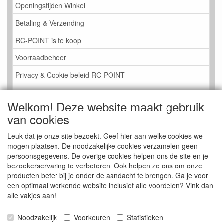
Openingstijden Winkel
Betaling & Verzending
RC-POINT is te koop
Voorraadbeheer
Privacy & Cookie beleid RC-POINT
LINK PAGINA
Welkom! Deze website maakt gebruik
Gastenboek RC-POINT
van cookies
Kijkje in de Winkel
Leuk dat je onze site bezoekt. Geef hier aan welke cookies we
mogen plaatsen. De noodzakelijke cookies verzamelen geen
persoonsgegevens. De overige cookies helpen ons de site en je
bezoekerservaring te verbeteren. Ook helpen ze ons om onze
producten beter bij je onder de aandacht te brengen. Ga je voor
een optimaal werkende website inclusief alle voordelen? Vink dan
alle vakjes aan!
Noodzakelijk
Voorkeuren
Statistieken