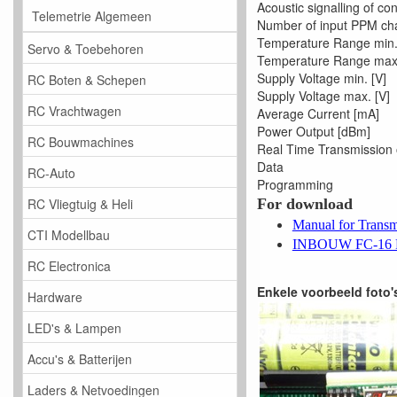
Acoustic signalling of con
Telemetrie Algemeen
Number of input PPM ch
Temperature Range min.
Servo & Toebehoren
Temperature Range max.
Supply Voltage min. [V]
RC Boten & Schepen
Supply Voltage max. [V]
RC Vrachtwagen
Average Current [mA]
Power Output [dBm]
RC Bouwmachines
Real Time Transmission 
Data
RC-Auto
Programming
For download
RC Vliegtuig & Heli
Manual for Transm
CTI Modellbau
INBOUW FC-16
RC Electronica
Enkele voorbeeld foto'
Hardware
LED's & Lampen
Accu's & Batterijen
Laders & Netvoedingen