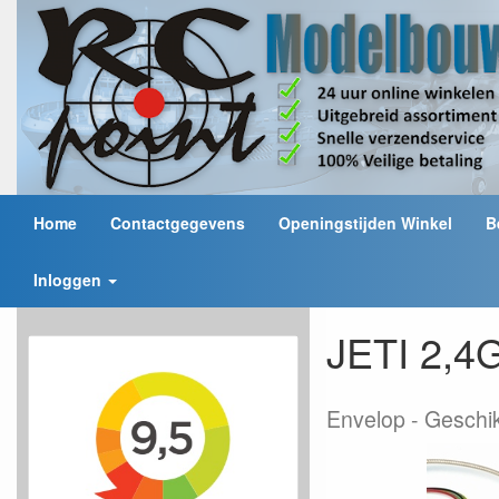
Home
Contactgegevens
Openingstijden Winkel
B
Inloggen
JETI 2,4
Envelop
Geschik