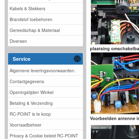
Kabels & Stekkers
Brandstof toebehoren
Gereedschap & Materiaal
Diversen
plaatsing omschakelb
Service
Algemene leveringsvoorwaarden.
Contactgegevens
Openingstijden Winkel
Betaling & Verzending
RC-POINT is te koop
Voorbeelden antenne 
Voorraadbeheer
Privacy & Cookie beleid RC-POINT