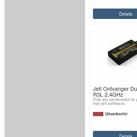
Details
Jeti Ontvanger D
R3L 2,4GHz
Ook als zendmodul te 
met jeti software.
Uitverkocht!
Details