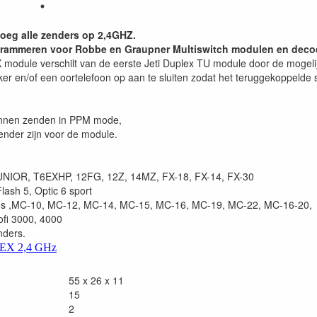
eg alle zenders op 2,4GHZ.
ogrammeren voor Robbe en Graupner Multiswitch modulen en deco
 module verschilt van de eerste Jeti Duplex TU module door de mogeli
r en/of een oortelefoon op aan te sluiten zodat het teruggekoppelde s
unnen zenden in PPM mode,
zender zijn voor de module.
UNIOR, T6EXHP, 12FG, 12Z, 14MZ, FX-18, FX-14, FX-30
Flash 5, Optic 6 sport
6s ,MC-10, MC-12, MC-14, MC-15, MC-16, MC-19, MC-22, MC-16-20,
ofi 3000, 4000
nders.
LEX 2,4 GHz
55 x 26 x 11
15
2