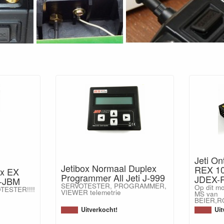
Jeti O
Jetibox Normaal Duplex
REX 10
ex EX
Programmer All Jeti J-999
JDEX-
J-JBM
SERVOTESTER, PROGRAMMER,
Op dit mo
TESTER!!!!
VIEWER telemetrie
MS van
BEIER,
Uitverkocht!
Uit