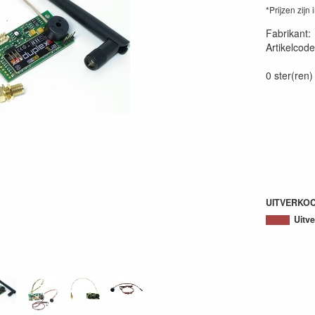
*Prijzen zijn 
Fabrikant
Artikelcode
JDEX-TU2
0 ster(ren)
UITVERKO
Uitv