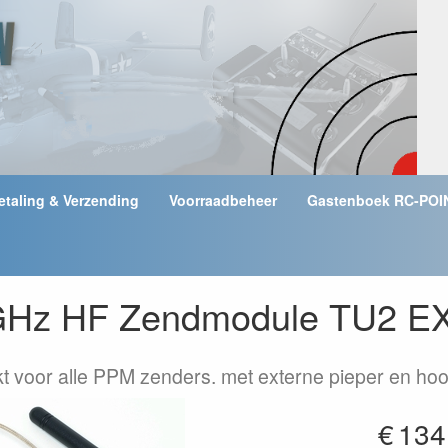
etaling & Verzending
Voorraadbeheer
Gastenboek RC-POI
GHz HF Zendmodule TU2 EX
t voor alle PPM zenders. met externe pieper en hoof
€
134