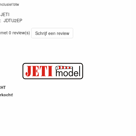
inclusief btw
:
JETI
:
JDTU2EP
 met 0 review(s)
Schrijf een review
CHT
erkocht!