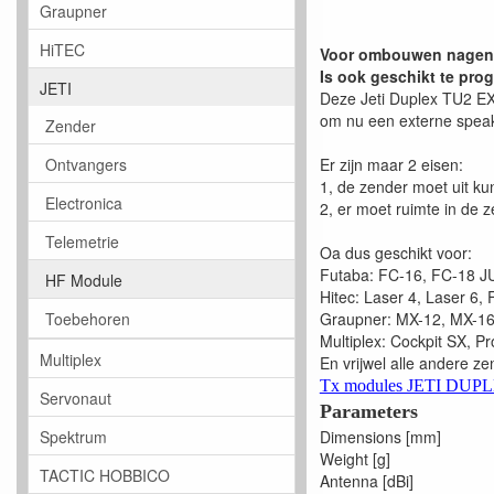
Graupner
HiTEC
Voor ombouwen nageno
Is ook geschikt te pr
JETI
Deze Jeti Duplex TU2 EX
om nu een externe speake
Zender
Er zijn maar 2 eisen:
Ontvangers
1, de zender moet uit k
Electronica
2, er moet ruimte in de 
Telemetrie
Oa dus geschikt voor:
Futaba: FC-16, FC-18 J
HF Module
Hitec: Laser 4, Laser 6, 
Graupner: MX-12, MX-1
Toebehoren
Multiplex: Cockpit SX, Pr
Multiplex
En vrijwel alle andere ze
Tx modules JETI DUP
Servonaut
Parameters
Dimensions [mm]
Spektrum
Weight [g]
TACTIC HOBBICO
Antenna [dBi]