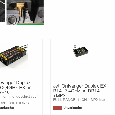
ntvanger Duplex
Jeti Ontvanger Duplex EX
 2,4GHz EX nr.
R14- 2,4GHz nr. DR14
RR10
+MPX
ment niet geschikt voor
FULL RANGE, 14CH + MPX bus
ROBBE,WETRONIC
verkocht!
Uitverkocht!