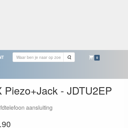
Zoeken
NT
0
 Piezo+Jack - JDTU2EP
dtelefoon aansluiting
.90