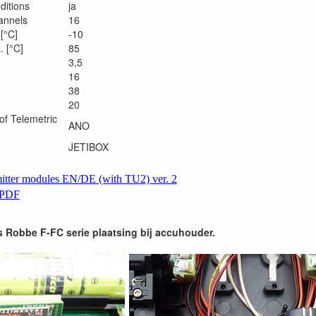
ditions
ja
annels
16
[°C]
-10
 [°C]
85
3,5
16
38
20
of Telemetric
ANO
JETIBOX
itter modules EN/DE (with TU2) ver. 2
 PDF
s Robbe F-FC serie plaatsing bij accuhouder.