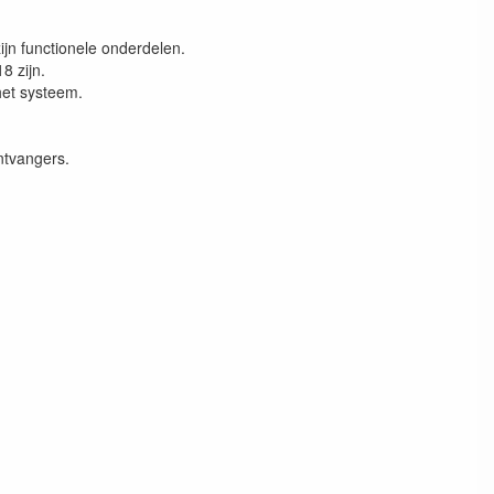
jn functionele onderdelen.
8 zijn.
het systeem.
ntvangers.