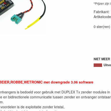
*Prijzen zijn 
Fabrikant
Artikelcode
DR11EPC
0 ster(ren)
NIET MEER
Uitv
 BEIER,ROBBE,WETRONIC met downgrade 3.06 software
ntvangers is bedoeld voor gebruik met DUPLEX Tx zender modules in
tale en bidirectionele communicatie tussen zender en ontvanger ontsta
em.
voordelen is de exploitatie zonder kristal,