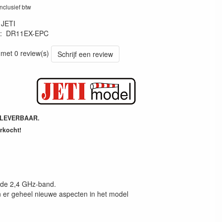
inclusief btw
:
JETI
:
DR11EX-EPC
 met 0 review(s)
Schrijf een review
 LEVERBAAR.
erkocht!
 de 2,4 GHz-band.
an er geheel nieuwe aspecten in het model