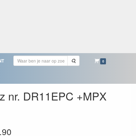
Zoeken
NT
0
GHz nr. DR11EPC +MPX
.90