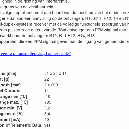
gheid in de richting van interferentie,
de grens van de zichtbaarheid
et volgen op elk moment aan boord van de toestand van het model en zi
nger RSat kan een aanvulling op de ontvangers R10,R11, R12, 14 en R1
ll-duplex-systeem receiver met de volledige functionele spectrum van 
servo pulsen is de output van de RSat ontvanger een PPM-signaal aan.
erwerkt door de ontvangers R10, R11 R12, R14, R18
 apparaten die een PPM signaal geven aan de ingang van genoemde o
een two transmitters as „Trainer cable“
ons [mm]
51 x 24 x 11
t [g]
22
ength [mm]
2 x 200
el Outputs
11
ange min.[°C]
-10
ange max. [°C]
+85
age min. [V]
3,2
age max. [V]
8,4
rrent [mA]
40
on of Telemetric Data
yes