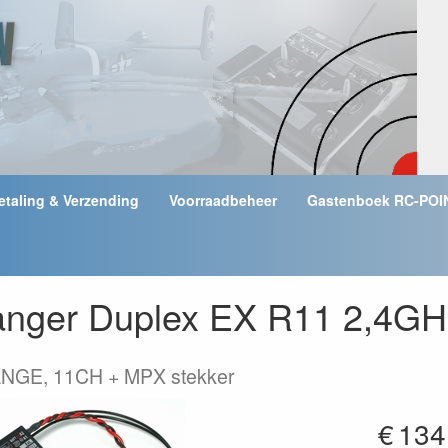
etaling & Verzending
Voorraadbeheer
Gastenboek RC-POI
vanger Duplex EX R11 2,4
NGE, 11CH + MPX stekker
€
134