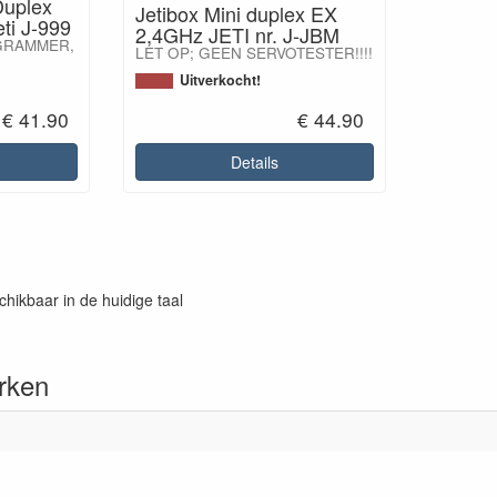
Duplex
Jetibox Mini duplex EX
ti J-999
2,4GHz JETI nr. J-JBM
GRAMMER,
LET OP; GEEN SERVOTESTER!!!!
Uitverkocht!
€ 41.90
€ 44.90
Details
chikbaar in de huidige taal
rken