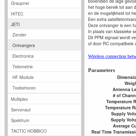
bovendien de lage gevoeli
Graupner
het hoge bereik tot aan 
en de mogelijkheid tot h
HiTEC
Een extra satellietontva
JETI
Deze ontvanger is een fu
In plaats van klassieke 
Zender
Dit PPM signaal wordt v
of door RC compatibele
Ontvangers
Electronica
Wireless connection betw
Telemetrie
Parameters
HF Module
Dimensi
Weigh
Toebehoren
Antenna L
# of Chann
Multiplex
Temperature R
Temperature R
Servonaut
Supply Volt
Supply Volt
Spektrum
Average Cu
TACTIC HOBBICO
Real Time Transmissi