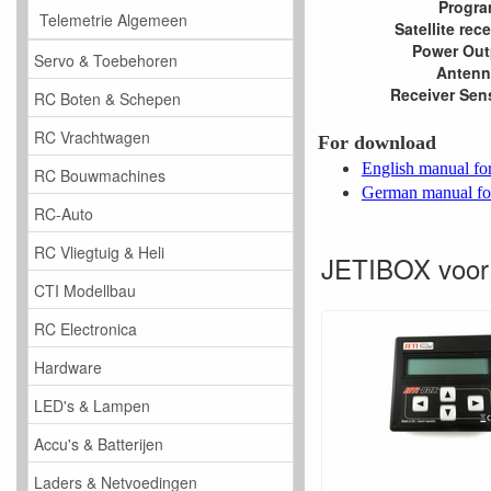
Progr
Telemetrie Algemeen
Satellite rec
Power Out
Servo & Toebehoren
Antenn
Receiver Sens
RC Boten & Schepen
RC Vrachtwagen
For download
English manual f
RC Bouwmachines
German manual fo
RC-Auto
RC Vliegtuig & Heli
JETIBOX voor
CTI Modellbau
RC Electronica
Hardware
LED's & Lampen
Accu's & Batterijen
Laders & Netvoedingen