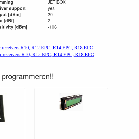
amming
JETIBOX
eiver support
yes
put [dBm]
20
a [dBi]
2
itivity [dBm]
-106
or receivers R10, R12 EPC, R14 EPC, R18 EPC
r receivers R10, R12 EPC, R14 EPC, R18 EPC
 programmeren!!