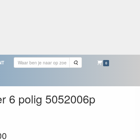
Zoeken
NT
0
er 6 polig 5052006p
00