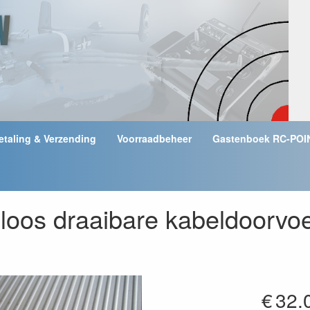
etaling & Verzending
Voorraadbeheer
Gastenboek RC-POI
loos draaibare kabeldoorvo
€
32.