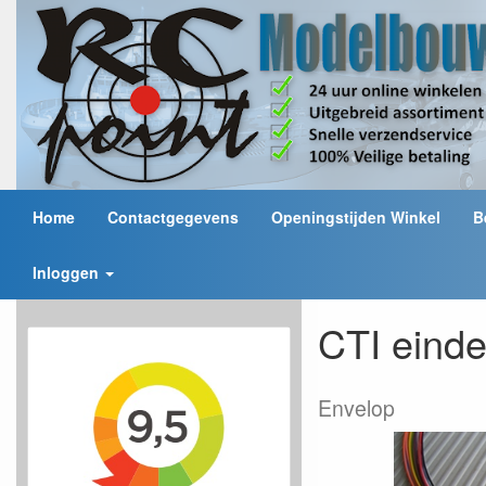
Home
Contactgegevens
Openingstijden Winkel
B
Inloggen
CTI einde
Envelop