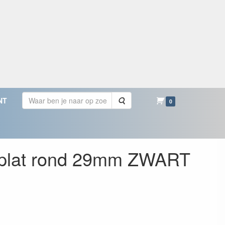
Zoeken
NT
0
 plat rond 29mm ZWART