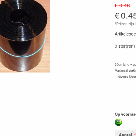
€ 0.48
€
0.4
*Prijzen zijn 
Artikelcode
40260076
0 ster(ren)
20cm lang = go
Maximaal stukk
In diverse kleu
Op voorraa
Aantal