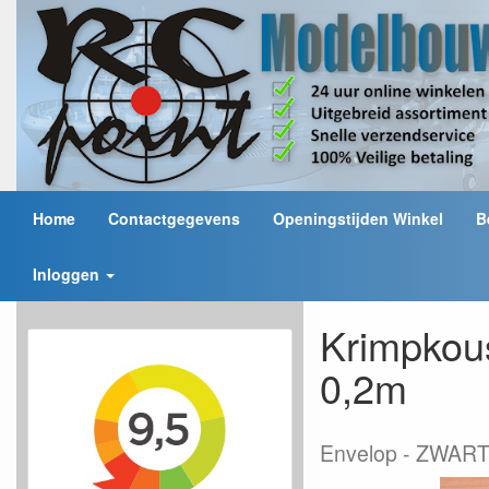
Home
Contactgegevens
Openingstijden Winkel
B
Inloggen
Krimpkou
0,2m
Envelop
ZWART n