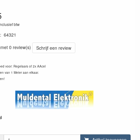
5
inclusief btw
:
64321
43213
 met 0 review(s)
Schrijf een review
ed voor: Regelaars of 2x AAcel
en van 1 Meter aan elkaar.
ren!
d
Artikel toevoegen