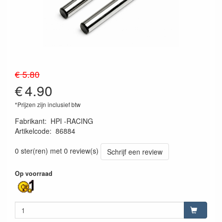
€ 5.80
€
4.90
*Prijzen zijn inclusief btw
Fabrikant
:
HPI -RACING
Artikelcode
:
86884
4944258868844
0 ster(ren) met 0 review(s)
Schrijf een review
Op voorraad