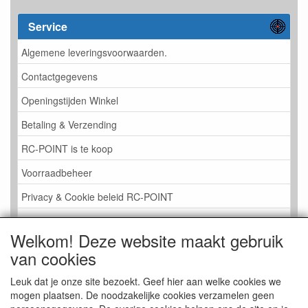
Service
Algemene leveringsvoorwaarden.
Contactgegevens
Openingstijden Winkel
Betaling & Verzending
RC-POINT is te koop
Voorraadbeheer
Privacy & Cookie beleid RC-POINT
LINK PAGINA
Welkom! Deze website maakt gebruik
Gastenboek RC-POINT
van cookies
Kijkje in de Winkel
Leuk dat je onze site bezoekt. Geef hier aan welke cookies we
mogen plaatsen. De noodzakelijke cookies verzamelen geen